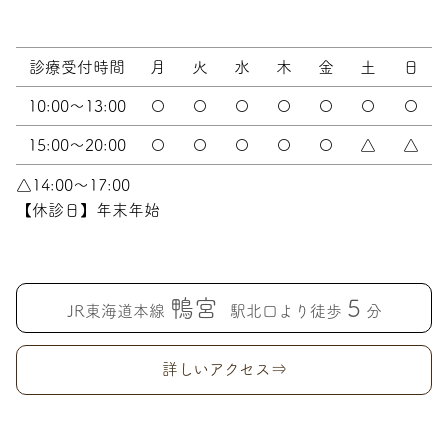
診療受付時間
月
火
水
木
金
土
日
10:00～13:00
〇
〇
〇
〇
〇
〇
〇
15:00～20:00
〇
〇
〇
〇
〇
△
△
△14:00～17:00
【休診日】年末年始
鴨宮
5
JR東海道本線
駅北口より徒歩
分
詳しいアクセス⇒