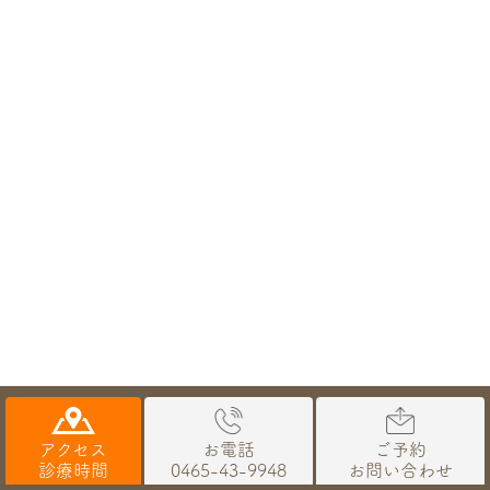
© 医療法人社団TKG会 鴨宮北口歯科｜小田原市（鴨宮）の歯医者な
ら、平日は夜20時まで、土日祝日も診療で通いやすい鴨宮北口歯科ま
アクセス
お電話
ご予約
で！
診療時間
0465-43-9948
お問い合わせ